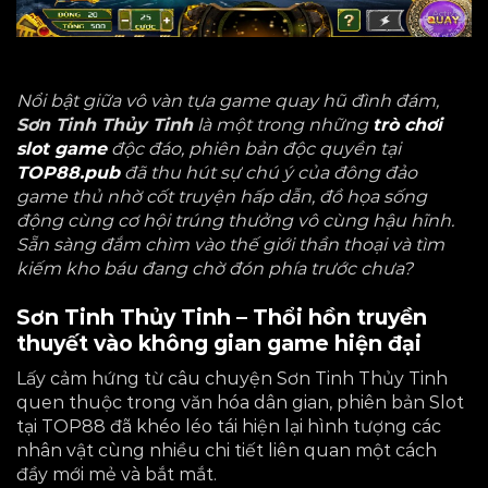
Nổi bật giữa vô vàn tựa game quay hũ đình đám,
Sơn Tinh Thủy Tinh
là một trong những
trò chơi
slot game
độc đáo, phiên bản độc quyền tại
TOP88.pub
đã thu hút sự chú ý của đông đảo
game thủ nhờ cốt truyện hấp dẫn, đồ họa sống
động cùng cơ hội trúng thưởng vô cùng hậu hĩnh.
Sẵn sàng đắm chìm vào thế giới thần thoại và tìm
kiếm kho báu đang chờ đón phía trước chưa?
Sơn Tinh Thủy Tinh – Thổi hồn truyền
thuyết vào không gian game hiện đại
Lấy cảm hứng từ câu chuyện Sơn Tinh Thủy Tinh
quen thuộc trong văn hóa dân gian, phiên bản Slot
tại TOP88 đã khéo léo tái hiện lại hình tượng các
nhân vật cùng nhiều chi tiết liên quan một cách
đầy mới mẻ và bắt mắt.