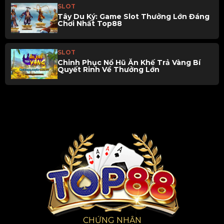
SLOT
Tây Du Ký: Game Slot Thưởng Lớn Đáng
Chơi Nhất Top88
SLOT
Chinh Phục Nổ Hũ Ăn Khế Trả Vàng Bí
Quyết Rinh Về Thưởng Lớn
CHỨNG NHẬN