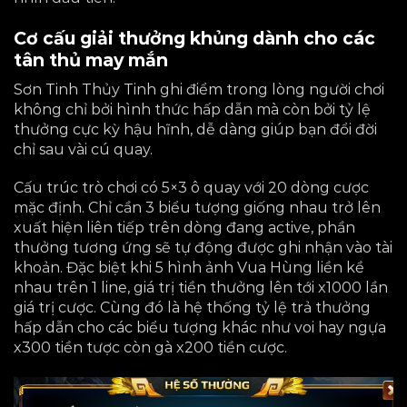
Cơ cấu giải thưởng khủng dành cho các
tân thủ may mắn
Sơn Tinh Thủy Tinh ghi điểm trong lòng người chơi
không chỉ bởi hình thức hấp dẫn mà còn bởi tỷ lệ
thưởng cực kỳ hậu hĩnh, dễ dàng giúp bạn đổi đời
chỉ sau vài cú quay.
Cấu trúc trò chơi có 5×3 ô quay với 20 dòng cược
mặc định. Chỉ cần 3 biểu tượng giống nhau trở lên
xuất hiện liên tiếp trên dòng đang active, phần
thưởng tương ứng sẽ tự động được ghi nhận vào tài
khoản. Đặc biệt khi 5 hình ảnh Vua Hùng liền kề
nhau trên 1 line, giá trị tiền thưởng lên tới x1000 lần
giá trị cược. Cùng đó là hệ thống tỷ lệ trả thưởng
hấp dẫn cho các biểu tượng khác như voi hay ngựa
x300 tiền tược còn gà x200 tiền cược.