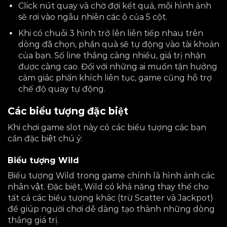
Click nút quay và chờ đợi kết quả, mỗi hình ảnh
sẽ rơi vào ngẫu nhiên các ô của 5 cột.
Khi có chuỗi 3 hình trở lên liên tiếp nhau trên
dòng đã chọn, phần quà sẽ tự động vào tài khoản
của bạn. Số line thắng càng nhiều, giá trị nhận
được càng cao. Đối với những ai muốn tận hưởng
cảm giác phấn khích liên tục, game cũng hỗ trợ
chế độ quay tự động.
Các biểu tượng đặc biệt
Khi chơi game slot này có các biểu tượng các bạn
cần đặc biệt chú ý:
Biểu tượng Wild
Biểu tượng Wild trong game chính là hình ảnh các
nhân vật. Đặc biệt, Wild có khả năng thay thế cho
tất cả các biểu tượng khác (trừ Scatter và Jackpot)
để giúp người chơi dễ dàng tạo thành những dòng
thắng giá trị.