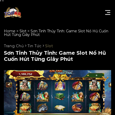
Chuyển
"
"
đến
nội
dung
Home
>
Slot
>
Sơn Tinh Thủy Tinh: Game Slot Nổ Hũ Cuốn
Hút Từng Giây Phút
Trang Chủ
Tin Tức
Slot
Sơn Tinh Thủy Tinh: Game Slot Nổ Hũ
Cuốn Hút Từng Giây Phút